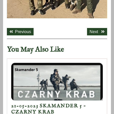
Nawigacja
Previous
Next
wpisu
Previous
Next
post:
post:
You May Also Like
21-05-2023 SKAMANDER 5 –
21-
CZARNY KRAB