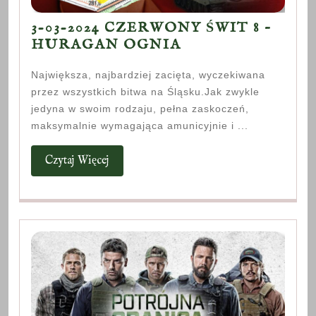
3-03-2024 CZERWONY ŚWIT 8 –
3-
HURAGAN OGNIA
03-
Największa, najbardziej zacięta, wyczekiwana
2024
przez wszystkich bitwa na Śląsku.Jak zwykle
CZERWONY
jedyna w swoim rodzaju, pełna zaskoczeń,
ŚWIT
maksymalnie wymagająca amunicyjnie i ...
8
–
Czytaj
Czytaj Więcej
HURAGAN
Więcej
OGNIA