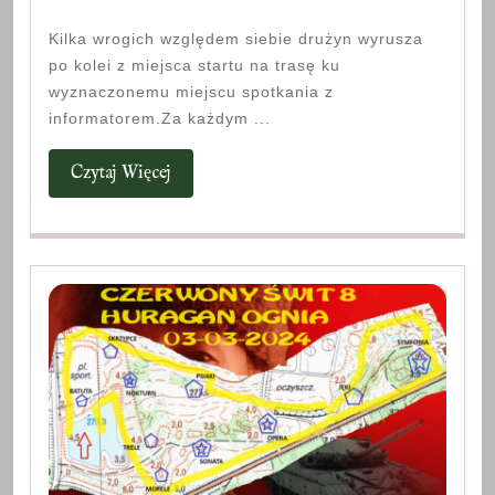
05-
Kilka wrogich względem siebie drużyn wyrusza
2023
po kolei z miejsca startu na trasę ku
SKAMANDER
wyznaczonemu miejscu spotkania z
5
informatorem.Za każdym ...
–
CZARNY
Czytaj
Czytaj Więcej
KRAB
Więcej