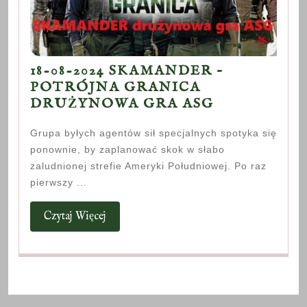
18-08-2024 SKAMANDER –
POTRÓJNA GRANICA
18-
DRUŻYNOWA GRA ASG
08-
Grupa byłych agentów sił specjalnych spotyka się
2024
ponownie, by zaplanować skok w słabo
SKAMANDE
zaludnionej strefie Ameryki Południowej. Po raz
–
pierwszy ...
POTRÓJNA
GRANICA
Czytaj
Czytaj Więcej
DRUŻYNO
Więcej
GRA
ASG