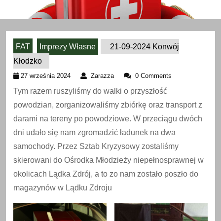
FAT
Imprezy Własne
21-09-2024 Konwój
Kłodzko
27
Zarazza
27 września 2024
Zarazza
0 Comments
września
Tym razem ruszyliśmy do walki o przyszłość
2024
powodzian, zorganizowaliśmy zbiórkę oraz transport z
darami na tereny po powodziowe. W przeciągu dwóch
dni udało się nam zgromadzić ładunek na dwa
samochody. Przez Sztab Kryzysowy zostaliśmy
skierowani do Ośrodka Młodzieży niepełnosprawnej w
okolicach Lądka Zdrój, a to zo nam zostało poszło do
magazynów w Lądku Zdroju