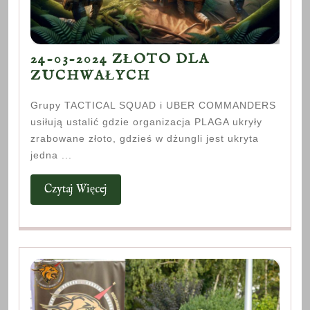
24-03-2024 ZŁOTO DLA
24-
ZUCHWAŁYCH
03-
Grupy TACTICAL SQUAD i UBER COMMANDERS
2024
usiłują ustalić gdzie organizacja PLAGA ukryły
ZŁOTO
zrabowane złoto, gdzieś w dżungli jest ukryta
DLA
jedna ...
ZUCHWAŁYCH
Czytaj
Czytaj Więcej
Więcej