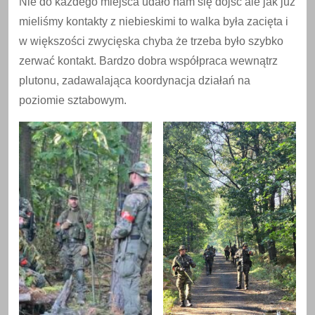
Nie do każdego miejsca udało nam się dojść ale jak już
mieliśmy kontakty z niebieskimi to walka była zacięta i
w większości zwycięska chyba że trzeba było szybko
zerwać kontakt. Bardzo dobra współpraca wewnątrz
plutonu, zadawalająca koordynacja działań na
poziomie sztabowym.