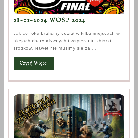
28-
28-01-2024 WOŚP 2024
01-
Jak co roku braliśmy udział w kilku miejscach w
2024
akcjach charytatywnych i wspieraniu zbiórki
WOŚP
środków. Nawet nie musimy się za ...
2024
Czytaj
Czytaj Więcej
Więcej