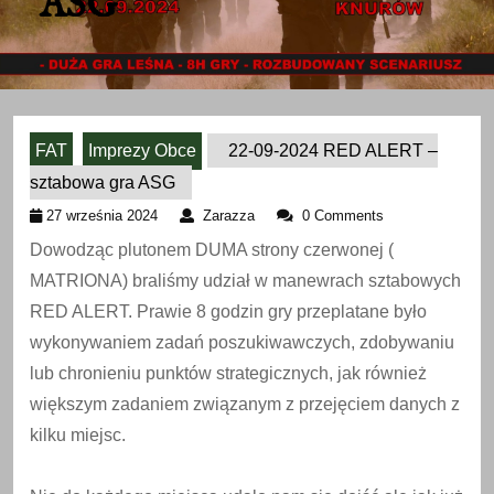
ASG
FAT
Imprezy Obce
22-09-2024 RED ALERT –
sztabowa gra ASG
27
Zarazza
27 września 2024
Zarazza
0 Comments
września
Dowodząc plutonem DUMA strony czerwonej (
2024
MATRIONA) braliśmy udział w manewrach sztabowych
RED ALERT. Prawie 8 godzin gry przeplatane było
wykonywaniem zadań poszukiwawczych, zdobywaniu
lub chronieniu punktów strategicznych, jak również
większym zadaniem związanym z przejęciem danych z
kilku miejsc.