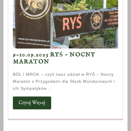
9-10.09.2023 RYŚ – NOCNY
9-
MARATON
10.09.2023
BÓL I MROK – czyli nasz udział w RYŚ – Nocny
RYŚ
Maraton z Przygodami dla Służb Mundurowych i
–
ich Sympatyków ...
NOCNY
MARATON
Czytaj
Czytaj Więcej
Więcej