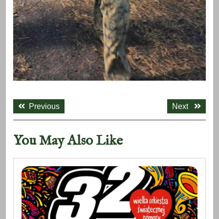
Nawigacja
Previous
Next
wpisu
Previous
Next
post:
post:
You May Also Like