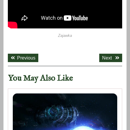
Zajawka
Nawigacja
Previous
Next
wpisu
Previous
Next
post:
post:
You May Also Like