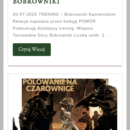
20-
BOBROWNIKI
07-
20-07-2025 TRENING – Bobrowniki Kamieniołom
2025
Relacja napisana przez kolegę POMÓR
TRENING
Podsumuję dzisiejszy trening: Miejsce:
BOBROWNIKI
Tarnowskie Góry Bobrowniki Liczba osób: 2 ...
Czytaj
Czytaj Więcej
Więcej