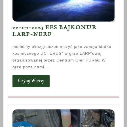
22-07-2023 EES BAJKONUR
22-
LARP-NERF
07-
mieliśmy okazję uczestniczyć jako załoga statku
2023
kosmicznego „ICTERUS” w grze LARP’owej
EES
organizowanej przez Centrum Gier FURIA. W
BAJKONUR
grze poza nami ...
LARP-
NERF
Czytaj
Czytaj Więcej
Więcej