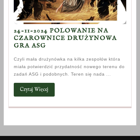
24-11-2024 POLOWANIE NA
CZAROWNICE DRUŻYNOWA
24-
GRA ASG
11-
Czyli mała drużynówka na kilka zespołów która
2024
miała potwierdzić przydatność nowego terenu do
POLOWANIE
zadań ASG i podobnych. Teren się nada ...
NA
CZAROWNICE
Czytaj
Czytaj Więcej
DRUŻYNOWA
Więcej
GRA
ASG