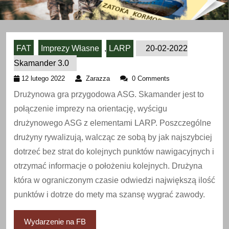
FAT
Imprezy Własne
,
LARP
20-02-2022
Skamander 3.0
12
Zarazza
12 lutego 2022
Zarazza
0 Comments
lutego
Drużynowa gra przygodowa ASG. Skamander jest to
2022
połączenie imprezy na orientację, wyścigu
drużynowego ASG z elementami LARP. Poszczególne
drużyny rywalizują, walcząc ze sobą by jak najszybciej
dotrzeć bez strat do kolejnych punktów nawigacyjnych i
otrzymać informacje o położeniu kolejnych. Drużyna
która w ograniczonym czasie odwiedzi największą ilość
punktów i dotrze do mety ma szansę wygrać zawody.
Wydarzenie na FB