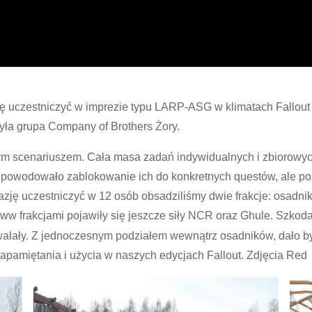
ję uczestniczyć w imprezie typu LARP-ASG w klimatach Fallout
yła grupa Company of Brothers Żory.
scenariuszem. Cała masa zadań indywidualnych i zbiorowych, z
 powodowało zablokowanie ich do konkretnych questów, ale po
azję uczestniczyć w 12 osób obsadziliśmy dwie frakcje: osadn
ww frakcjami pojawiły się jeszcze siły NCR oraz Ghule. Szkoda 
walały. Z jednoczesnym podziałem wewnątrz osadników, dało by t
apamiętania i użycia w naszych edycjach Fallout. Zdjęcia Red