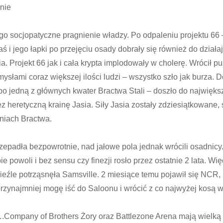
nie
go socjopatyczne pragnienie władzy. Po odpaleniu projektu 66 
Jaś i jego łapki po przejęciu osady dobrały się również do dział
a. Projekt 66 jak i cała krypta implodowały w cholerę. Wrócił pu
mysłami coraz większej ilości ludzi – wszystko szło jak burza. 
y po jedną z głównych kwater Bractwa Stali – doszło do najwięk
z heretyczną krainę Jasia. Siły Jasia zostały zdziesiątkowane
niach Bractwa.
rzepadła bezpowrotnie, nad jałowe pola jednak wrócili osadnic
e powoli i bez sensu czy finezji rosło przez ostatnie 2 lata. Wi
 nieźle potrząsnęła Samsville. 2 miesiące temu pojawił się NC
rzynajmniej mogę iść do Saloonu i wrócić z co najwyżej kosą w 
i….Company of Brothers Żory oraz Battlezone Arena mają wielk