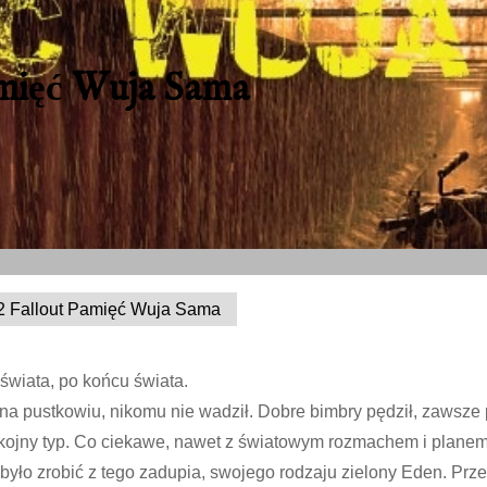
amięć Wuja Sama
2 Fallout Pamięć Wuja Sama
świata, po końcu świata.
 na pustkowiu, nikomu nie wadził. Dobre bimbry pędził, zawsze 
okojny typ. Co ciekawe, nawet z światowym rozmachem i planem. 
ło zrobić z tego zadupia, swojego rodzaju zielony Eden. Prze