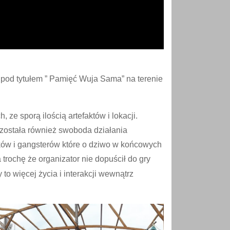
 pod tytułem ” Pamięć Wuja Sama” na terenie
e sporą ilością artefaktów i lokacji.
została również swoboda działania
ików i gangsterów które o dziwo w końcowych
trochę że organizator nie dopuścił do gry
o więcej życia i interakcji wewnątrz