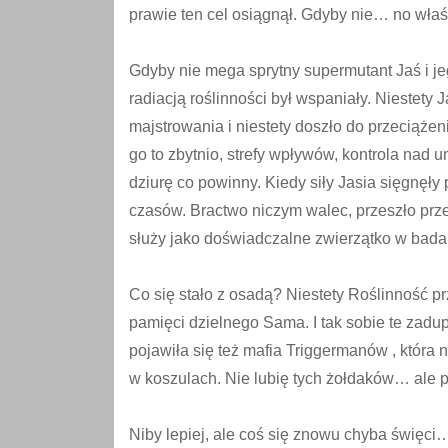
prawie ten cel osiągnął. Gdyby nie… no właś
Gdyby nie mega sprytny supermutant Jaś i je
radiacją roślinności był wspaniały. Niestety 
majstrowania i niestety doszło do przeciążeni
go to zbytnio, strefy wpływów, kontrola nad u
dziurę co powinny. Kiedy siły Jasia sięgnęł
czasów. Bractwo niczym walec, przeszło prze
służy jako doświadczalne zwierzątko w bada
Co się stało z osadą? Niestety Roślinność p
pamięci dzielnego Sama. I tak sobie te zadupi
pojawiła się też mafia Triggermanów , która
w koszulach. Nie lubię tych żołdaków… ale p
Niby lepiej, ale coś się znowu chyba święc