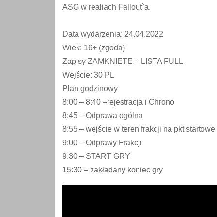
ASG w realiach Fallout`a.
Data wydarzenia: 24.04.2022
Wiek: 16+ (zgoda)
Zapisy ZAMKNIETE – LISTA FULL
Wejście: 30 PL
Plan godzinowy
8:00 – 8:40 –rejestracja i Chrono
8:45 – Odprawa ogólna
8:55 – wejście w teren frakcji na pkt startowe
9:00 – Odprawy Frakcji
9:30 – START GRY
15:30 – zakładany koniec gry