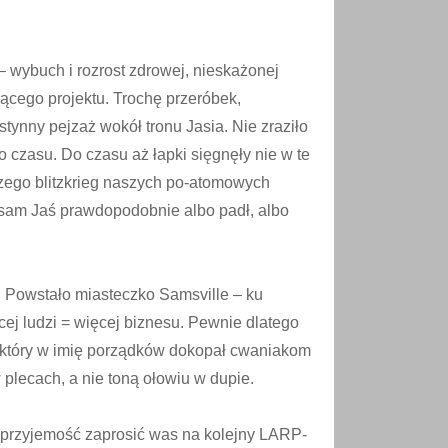
– wybuch i rozrost zdrowej, nieskażonej
ającego projektu. Trochę przeróbek,
stynny pejzaż wokół tronu Jasia. Nie zraziło
Do czasu. Do czasu aż łapki sięgnęły nie w te
szego blitzkrieg naszych po-atomowych
, sam Jaś prawdopodobnie albo padł, albo
y. Powstało miasteczko Samsville – ku
ęcej ludzi = więcej biznesu. Pewnie dlatego
R, który w imię porządków dokopał cwaniakom
plecach, a nie toną ołowiu w dupie.
ą przyjemość zaprosić was na kolejny LARP-